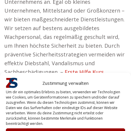
Unternehmens an. Egal ob kleines
Unternehmen, Mittelstand oder Großkonzern –
wir bieten maßgeschneiderte Dienstleistungen.
Wir setzen auf bestens ausgebildetes
Wachpersonal, das regelmäßig geschult wird,
um Ihnen höchste Sicherheit zu bieten. Durch
präventive Sicherheitsstrategien vermeiden wir
effektiv Diebstahl, Vandalismus und
Sachbeschädigungen. –
Erste Hilfe Kurs
Mainbernheim
|
Geburtsvorbereitung
Zustimmung verwalten
Mainbernheim
|
Hundeschule Mainbernheim
Um dir ein optimales Erlebnis zu bieten, verwenden wir Technologien
wie Cookies, um Geräteinformationen zu speichern und/oder darauf
Vorteile für Gewerbetreibende in
zuzugreifen. Wenn du diesen Technologien zustimmst, können wir
Mainbernheim
Daten wie das Surfverhalten oder eindeutige IDs auf dieser Website
verarbeiten. Wenn du deine Zustimmung nicht erteilst oder
zurückziehst, können bestimmte Merkmale und Funktionen
Madlen aus Mainbernheim ist der Meinung:
beeinträchtigt werden.