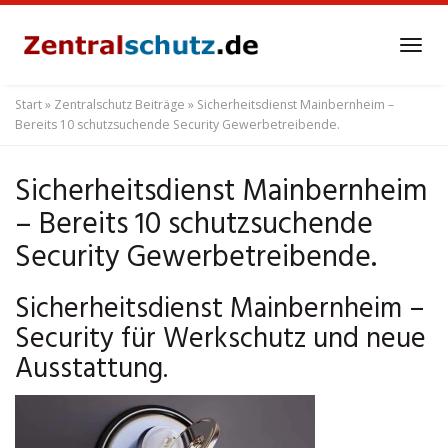
Skip
to
Tog
main
navi
content
Start
»
Zentralschutz Beiträge
»
Sicherheitsdienst Mainbernheim –
Bereits 10 schutzsuchende Security Gewerbetreibende.
Sicherheitsdienst Mainbernheim
– Bereits 10 schutzsuchende
Security Gewerbetreibende.
Sicherheitsdienst Mainbernheim –
Security für Werkschutz und neue
Ausstattung.