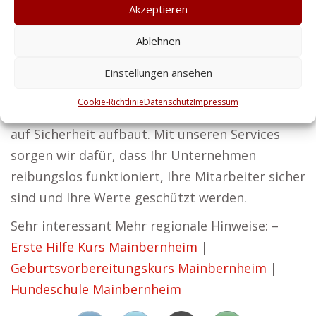
Unser Bestreben ist es, Sicherheitslösungen zu
Akzeptieren
entwickeln, die zuverlässig und effektiv sind.
Ablehnen
Von Personenschutz bis Gebäudesicherung –
auch Privatkunden profitieren von unserer
Einstellungen ansehen
Expertise und unseren Lösungen. Bei
Cookie-Richtlinie
Datenschutz
Impressum
Zentralschutz sind wir überzeugt, dass Erfolg
auf Sicherheit aufbaut. Mit unseren Services
sorgen wir dafür, dass Ihr Unternehmen
reibungslos funktioniert, Ihre Mitarbeiter sicher
sind und Ihre Werte geschützt werden.
Sehr interessant Mehr regionale Hinweise: –
Erste Hilfe Kurs Mainbernheim
|
Geburtsvorbereitungskurs Mainbernheim
|
Hundeschule Mainbernheim