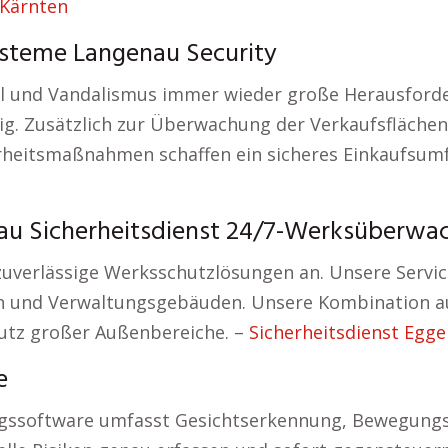
 Kärnten
ysteme Langenau Security
ahl und Vandalismus immer wieder große Herausfor
g. Zusätzlich zur Überwachung der Verkaufsflächen
rheitsmaßnahmen schaffen ein sicheres Einkaufsumfe
u Sicherheitsdienst 24/7-Werksüberwa
uverlässige Werksschutzlösungen an. Unsere Service
en und Verwaltungsgebäuden. Unsere Kombination 
utz großer Außenbereiche. –
Sicherheitsdienst Egge
e
gssoftware umfasst Gesichtserkennung, Bewegungsm