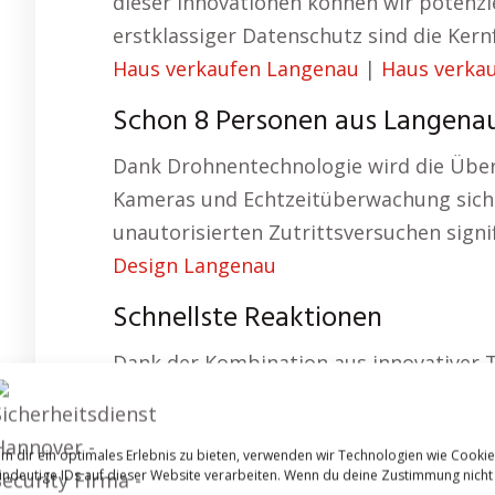
dieser Innovationen können wir potenzie
erstklassiger Datenschutz sind die Ker
Haus verkaufen Langenau
|
Haus verka
Schon 8 Personen aus Langena
Dank Drohnentechnologie wird die Übe
Kameras und Echtzeitüberwachung siche
unautorisierten Zutrittsversuchen signi
Design Langenau
Schnellste Reaktionen
Dank der Kombination aus innovativer T
Alarmhinweise, ungewöhnliche Bewegung
passen unsere Sicherheitskonzepte an d
m dir ein optimales Erlebnis zu bieten, verwenden wir Technologien wie Cooki
wir passen unsere Leistungen exakt an 
indeutige IDs auf dieser Website verarbeiten. Wenn du deine Zustimmung nicht