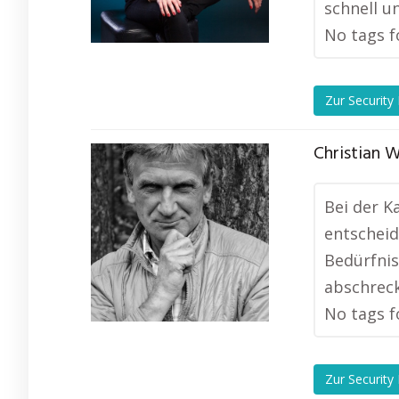
schnell u
No tags f
Zur Security
Christian W
Bei der K
entscheid
Bedürfnis
abschreck
No tags f
Zur Security