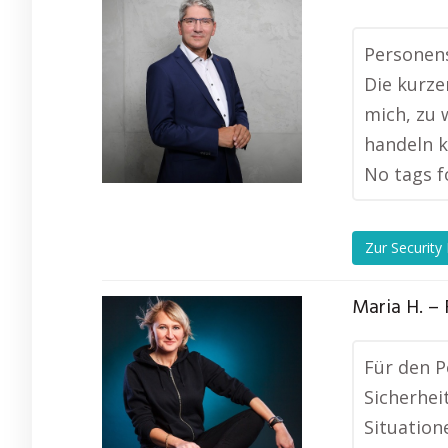
Personens
Die kurze
mich, zu 
handeln k
No tags f
Zur Security
Maria H. – 
Für den P
Sicherhei
Situation