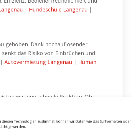
 Effizienz, Bedienerfreundlichkeit und
Langenau
|
Hundeschule Langenau
|
au gehoben. Dank hochauflösender
 senkt das Risiko von Einbrüchen und
|
Autovermietung Langenau
|
Human
sten wir eine schnelle Reaktion. Ob
gehend, um Risiken zu minimieren. Wir
inen Geschäft bis zum Großkonzern –
u diesen Technologien zustimmst, können wir Daten wie das Surfverhalten oder
tinuierlich weitergebildet, um Ihnen
ächtigt werden.