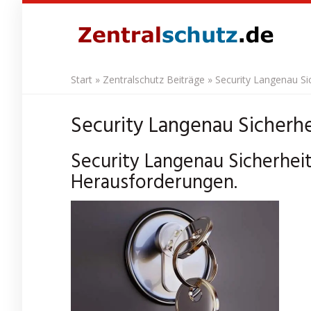
Skip
to
main
content
Start
»
Zentralschutz Beiträge
»
Security Langenau Sic
Security Langenau Sicherhei
Security Langenau Sicherheit
Herausforderungen.