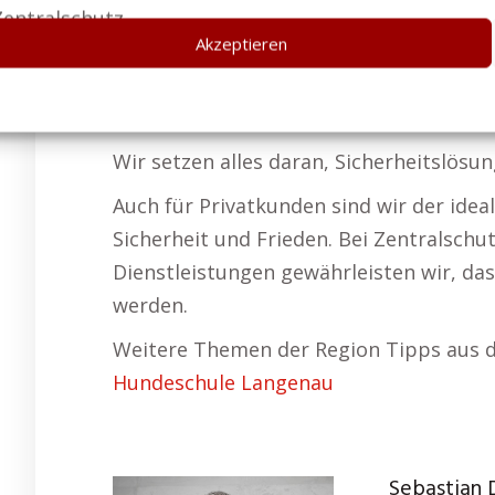
optimalen Schutz zu bieten. Mit unser
Beschädigungen. –
Erste Hilfe Kurs Lan
Akzeptieren
Vorteile für Personen aus Lang
Barbara aus Langenau hat die Ansicht:
Wir setzen alles daran, Sicherheitslösu
Auch für Privatkunden sind wir der ide
Sicherheit und Frieden. Bei Zentralschut
Dienstleistungen gewährleisten wir, das
werden.
Weitere Themen der Region Tipps aus d
Hundeschule Langenau
Sebastian 