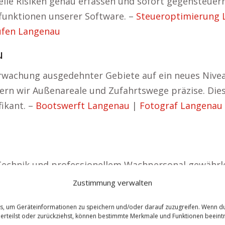
lle Risiken genau erfassen und sofort gegensteuern.
nfunktionen unserer Software. –
Steueroptimierung 
ufen Langenau
u
rwachung ausgedehnter Gebiete auf ein neues Nive
rn wir Außenareale und Zufahrtswege präzise. Dies
fikant. –
Bootswerft Langenau
|
Fotograf Langenau
echnik und professionellem Wachpersonal gewährlei
en oder unbefugtes Eindringen – wir reagieren um
Zustimmung verwalten
ie Einzigartigkeit jedes Unternehmens an. Vom kle
es, um Geräteinformationen zu speichern und/oder darauf zuzugreifen. Wenn d
Ihre Anforderungen an. Unser Wachpersonal wird kon
 erteilst oder zurückziehst, können bestimmte Merkmale und Funktionen beeintr