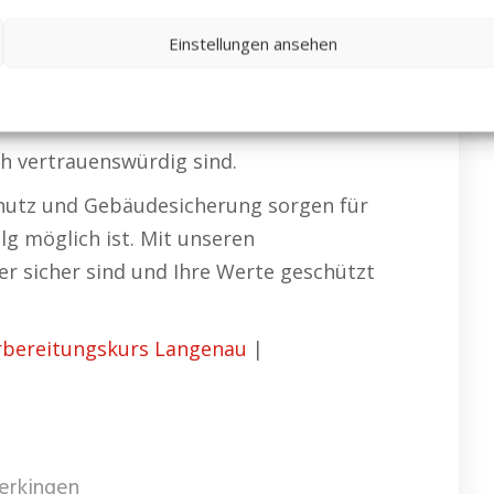
g Diebstahl, Vandalismus und
le Langenau
Einstellungen ansehen
ch vertrauenswürdig sind.
chutz und Gebäudesicherung sorgen für
lg möglich ist. Mit unseren
er sicher sind und Ihre Werte geschützt
rbereitungskurs Langenau
|
erkingen