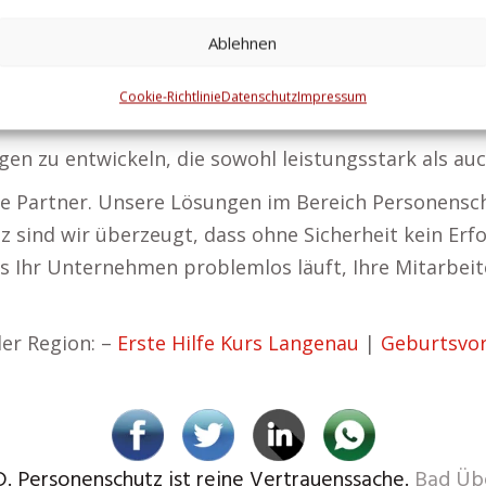
en präventiven Maßnahmen verhindern wir zuverlässi
genau
|
Geburtsvorbereitung Langenau
|
Hundeschu
Ablehnen
enau
Cookie-Richtlinie
Datenschutz
Impressum
ngen zu entwickeln, die sowohl leistungsstark als au
ale Partner. Unsere Lösungen im Bereich Personens
z sind wir überzeugt, dass ohne Sicherheit kein Erfo
s Ihr Unternehmen problemlos läuft, Ihre Mitarbeit
er Region: –
Erste Hilfe Kurs Langenau
|
Geburtsvo
D. Personenschutz ist reine Vertrauenssache.
Bad Üb