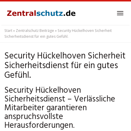
Skip
to
Tog
main
navi
content
Start
»
Zentralschutz Beiträge
»
Security Hückelhoven Sicherheit
Sicherheitsdienst für ein gutes Gefühl.
Security Hückelhoven Sicherheit
Sicherheitsdienst für ein gutes
Gefühl.
Security Hückelhoven
Sicherheitsdienst – Verlässliche
Mitarbeiter garantieren
anspruchsvollste
Herausforderungen.