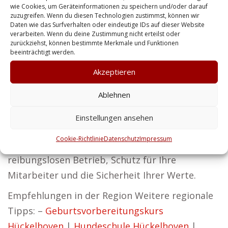
wie Cookies, um Geräteinformationen zu speichern und/oder darauf
zuzugreifen. Wenn du diesen Technologien zustimmst, können wir
Wir möchten Sicherheitslösungen entwickeln,
Daten wie das Surfverhalten oder eindeutige IDs auf dieser Website
die nicht nur effizient, sondern auch zuverlässig
verarbeiten. Wenn du deine Zustimmung nicht erteilst oder
zurückziehst, können bestimmte Merkmale und Funktionen
sind.
beeinträchtigt werden.
Auch Privatkunden finden bei uns den
Akzeptieren
passenden Schutz. Personenschutz und
Ablehnen
Gebäudesicherung stehen im Fokus unserer
Angebote. Wir sehen Sicherheit als Fundament
Einstellungen ansehen
für eine erfolgreiche Zukunft. Unsere
Cookie-Richtlinie
Datenschutz
Impressum
Dienstleistungen garantieren einen
reibungslosen Betrieb, Schutz für Ihre
Mitarbeiter und die Sicherheit Ihrer Werte.
Empfehlungen in der Region Weitere regionale
Tipps: –
Geburtsvorbereitungskurs
Hückelhoven
|
Hundeschule Hückelhoven
|