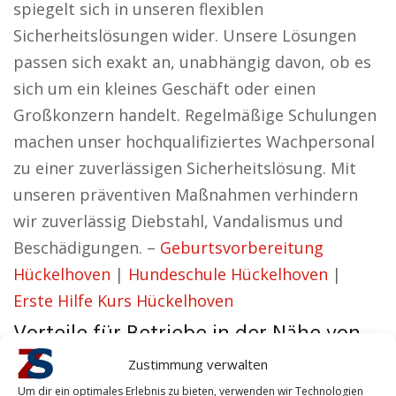
spiegelt sich in unseren flexiblen
Sicherheitslösungen wider. Unsere Lösungen
passen sich exakt an, unabhängig davon, ob es
sich um ein kleines Geschäft oder einen
Großkonzern handelt. Regelmäßige Schulungen
machen unser hochqualifiziertes Wachpersonal
zu einer zuverlässigen Sicherheitslösung. Mit
unseren präventiven Maßnahmen verhindern
wir zuverlässig Diebstahl, Vandalismus und
Beschädigungen. –
Geburtsvorbereitung
Hückelhoven
|
Hundeschule Hückelhoven
|
Erste Hilfe Kurs Hückelhoven
Vorteile für Betriebe in der Nähe von
Hückelhoven
Zustimmung verwalten
Ulli aus Hückelhoven vertritt den Standpunkt:
Um dir ein optimales Erlebnis zu bieten, verwenden wir Technologien