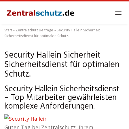
Skip
to
Tog
main
navi
content
Start
»
Zentralschutz Beiträge
»
Security Hallein Sicherheit
Sicherheitsdienst für optimalen Schutz.
Security Hallein Sicherheit
Sicherheitsdienst für optimalen
Schutz.
Security Hallein Sicherheitsdienst
– Top Mitarbeiter gewährleisten
komplexe Anforderungen.
Guten Tag bei Zentralschutz, Ihrem