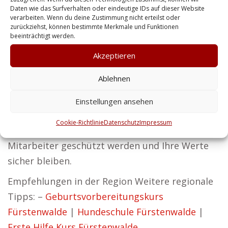
die nicht nur sicher, sondern auch
Daten wie das Surfverhalten oder eindeutige IDs auf dieser Website
vertrauenswürdig sind.
verarbeiten. Wenn du deine Zustimmung nicht erteilst oder
zurückziehst, können bestimmte Merkmale und Funktionen
beeinträchtigt werden.
Wir richten unsere Sicherheitslösungen auch an
Privatkunden, um Ihre persönliche Sicherheit
Akzeptieren
und den Schutz Ihrer Immobilie zu
Ablehnen
gewährleisten. Wir von Zentralschutz sind
überzeugt, dass Erfolg ohne Sicherheit nicht
Einstellungen ansehen
bestehen kann. Wir gewährleisten, dass Ihr
Cookie-Richtlinie
Datenschutz
Impressum
Unternehmen störungsfrei arbeitet, Ihre
Mitarbeiter geschützt werden und Ihre Werte
sicher bleiben.
Empfehlungen in der Region Weitere regionale
Tipps: –
Geburtsvorbereitungskurs
Fürstenwalde
|
Hundeschule Fürstenwalde
|
Erste Hilfe Kurs Fürstenwalde