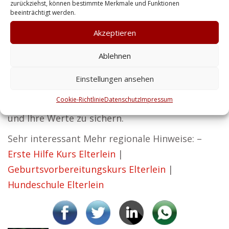
zurückziehst, können bestimmte Merkmale und Funktionen
Schutz Ihrer Immobilie geht – wir bieten
beeinträchtigt werden.
Privatkunden umfassende Lösungen. Wir
Akzeptieren
glauben fest daran, dass Sicherheit die
Ablehnen
Grundlage für erfolgreiches Handeln ist. Wir
unterstützen Sie mit unseren Services dabei,
Einstellungen ansehen
den reibungslosen Betrieb Ihres Unternehmens
Cookie-Richtlinie
Datenschutz
Impressum
sicherzustellen, Ihre Mitarbeiter zu schützen
und Ihre Werte zu sichern.
Sehr interessant Mehr regionale Hinweise: –
Erste Hilfe Kurs Elterlein
|
Geburtsvorbereitungskurs Elterlein
|
Hundeschule Elterlein