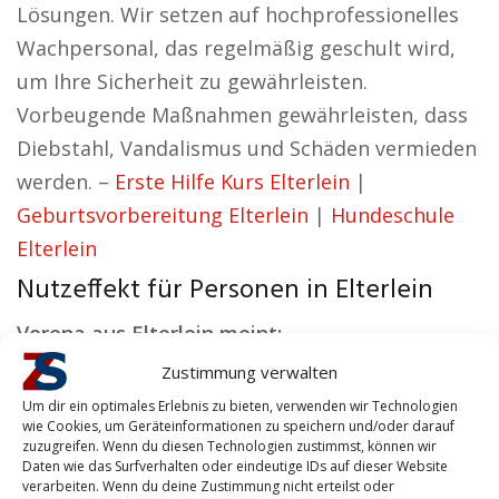
Lösungen. Wir setzen auf hochprofessionelles
Wachpersonal, das regelmäßig geschult wird,
um Ihre Sicherheit zu gewährleisten.
Vorbeugende Maßnahmen gewährleisten, dass
Diebstahl, Vandalismus und Schäden vermieden
werden. –
Erste Hilfe Kurs Elterlein
|
Geburtsvorbereitung Elterlein
|
Hundeschule
Elterlein
Nutzeffekt für Personen in Elterlein
Verena aus Elterlein meint:
Zustimmung verwalten
Wir streben danach, Sicherheitslösungen
Um dir ein optimales Erlebnis zu bieten, verwenden wir Technologien
anzubieten, die sowohl wirksam als auch
wie Cookies, um Geräteinformationen zu speichern und/oder darauf
vertrauenswürdig sind.
zuzugreifen. Wenn du diesen Technologien zustimmst, können wir
Daten wie das Surfverhalten oder eindeutige IDs auf dieser Website
Ob es um Ihre persönliche Sicherheit oder den
verarbeiten. Wenn du deine Zustimmung nicht erteilst oder