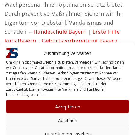
Wachpersonal Ihnen optimalen Schutz bietet.
Durch präventive Maßnahmen sichern wir Ihr
Eigentum vor Diebstahl, Vandalismus und
Schäden. –
Hundeschule Bayern
|
Erste Hilfe
Kurs Bayern
|
Geburtsvorbereitung Bayern
Effizienz für Betriebe aus Bayern
Zustimmung verwalten
Um dir ein optimales Erlebnis zu bieten, verwenden wir Technologien
Evelyn aus Bayern vertritt die Ansicht:
wie Cookies, um Geräteinformationen zu speichern und/oder darauf
zuzugreifen. Wenn du diesen Technologien zustimmst, können wir
Wir streben danach, Sicherheitslösungen
Daten wie das Surfverhalten oder eindeutige IDs auf dieser Website
anzubieten, die sowohl wirksam als auch
verarbeiten. Wenn du deine Zustimmung nicht erteilst oder
zurückziehst, können bestimmte Merkmale und Funktionen
vertrauenswürdig sind.
beeinträchtigt werden.
Ob es um Ihre persönliche Sicherheit oder den
Akzeptieren
Schutz Ihres Hauses geht – unsere Lösungen
Ablehnen
bieten Privatkunden umfassenden Schutz. Bei
Zentralschutz sind wir überzeugt, dass Erfolg
Einstellungen ansehen