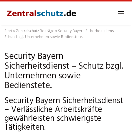
Skip
to
Tog
main
navi
content
Start
»
Zentralschutz Beiträge
»
Security Bayern Sicherheitsdienst –
Schutz bzgl. Unternehmen sowie Bedienstete.
Security Bayern
Sicherheitsdienst – Schutz bzgl.
Unternehmen sowie
Bedienstete.
Security Bayern Sicherheitsdienst
– Verlässliche Arbeitskräfte
gewährleisten schwierigste
Tätigkeiten.