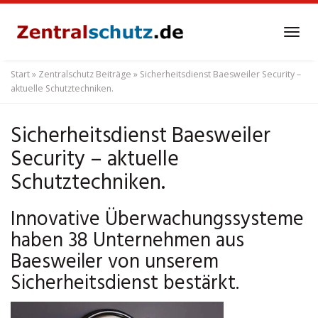
Skip
to
Tog
main
navi
content
Start
»
Zentralschutz Beiträge
»
Sicherheitsdienst Baesweiler Security –
aktuelle Schutztechniken.
Sicherheitsdienst Baesweiler
Security – aktuelle
Schutztechniken.
Innovative Überwachungssysteme
haben 38 Unternehmen aus
Baesweiler von unserem
Sicherheitsdienst bestärkt.