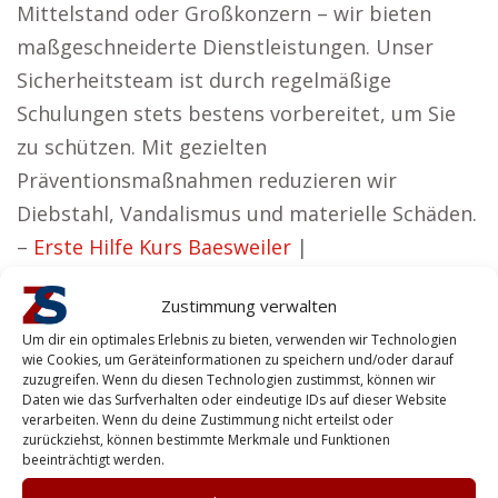
Mittelstand oder Großkonzern – wir bieten
maßgeschneiderte Dienstleistungen. Unser
Sicherheitsteam ist durch regelmäßige
Schulungen stets bestens vorbereitet, um Sie
zu schützen. Mit gezielten
Präventionsmaßnahmen reduzieren wir
Diebstahl, Vandalismus und materielle Schäden.
–
Erste Hilfe Kurs Baesweiler
|
Geburtsvorbereitung Baesweiler
|
Hundeschule
Zustimmung verwalten
Baesweiler
Um dir ein optimales Erlebnis zu bieten, verwenden wir Technologien
Nutzeffekt für Gewerbetreibende in
wie Cookies, um Geräteinformationen zu speichern und/oder darauf
der Nähe von Baesweiler
zuzugreifen. Wenn du diesen Technologien zustimmst, können wir
Daten wie das Surfverhalten oder eindeutige IDs auf dieser Website
verarbeiten. Wenn du deine Zustimmung nicht erteilst oder
Janette aus Baesweiler vertritt die Auffassung:
zurückziehst, können bestimmte Merkmale und Funktionen
beeinträchtigt werden.
Unsere Vision sind Sicherheitslösungen, die