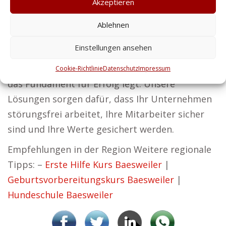
Sicherheit schaffen und Vertrauen fördern.
Akzeptieren
Ob Sie persönlichen Schutz oder
Ablehnen
Gebäudesicherheit benötigen – unsere
Einstellungen ansehen
Dienstleistungen sind auch für Privatkunden
maßgeschneidert. Wir glauben, dass Sicherheit
Cookie-Richtlinie
Datenschutz
Impressum
das Fundament für Erfolg legt. Unsere
Lösungen sorgen dafür, dass Ihr Unternehmen
störungsfrei arbeitet, Ihre Mitarbeiter sicher
sind und Ihre Werte gesichert werden.
Empfehlungen in der Region Weitere regionale
Tipps: –
Erste Hilfe Kurs Baesweiler
|
Geburtsvorbereitungskurs Baesweiler
|
Hundeschule Baesweiler