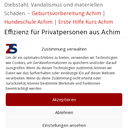
Diebstahl, Vandalismus und materiellen
Schäden. –
Geburtsvorbereitung Achim
|
Hundeschule Achim
|
Erste Hilfe Kurs Achim
Effizienz für Privatpersonen aus Achim
Isabell aus Achim hat den Standpunkt:
Zustimmung verwalten
Unsere Mission ist es, Sicherheitslösungen zu
Um dir ein optimales Erlebnis zu bieten, verwenden wir Technologien
entwickeln, die wirksam und vertrauenswürdig
wie Cookies, um Geräteinformationen zu speichern und/oder darauf
zuzugreifen. Wenn du diesen Technologien zustimmst, können wir
zugleich sind.
Daten wie das Surfverhalten oder eindeutige IDs auf dieser Website
verarbeiten. Wenn du deine Zustimmung nicht erteilst oder
Von Personenschutz bis Gebäudesicherung –
zurückziehst, können bestimmte Merkmale und Funktionen
beeinträchtigt werden.
wir bieten Privatkunden die Sicherheit, die sie
Akzeptieren
brauchen. Für Zentralschutz ist Sicherheit ein
unverzichtbares Fundament für Erfolg. Mit
Ablehnen
unseren Dienstleistungen halten wir Ihr
Einstellungen ansehen
Unternehmen funktionstüchtig, Ihre