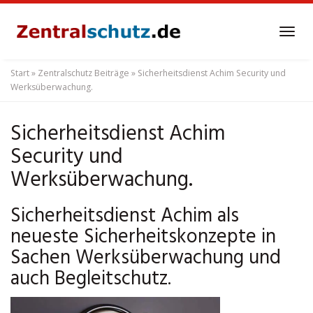
Skip
to
Tog
main
navi
content
Start
»
Zentralschutz Beiträge
»
Sicherheitsdienst Achim Security und
Werksüberwachung.
Sicherheitsdienst Achim
Security und
Werksüberwachung.
Sicherheitsdienst Achim als
neueste Sicherheitskonzepte in
Sachen Werksüberwachung und
auch Begleitschutz.