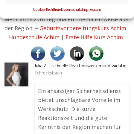
Mitarbeiter sicher und Ihre Werte bewahrt.
Cookie-Richtlinie
Datenschutz
Impressum
Mehr Infos zum regionalen Thema Hinweise aus
der Region: –
Geburtsvorbereitungskurs Achim
|
Hundeschule Achim
|
Erste Hilfe Kurs Achim
Julia Z. – schnelle Reaktionszeiten sind wichtig.
Schrecksbach
Ein ansässiger Sicherheitsdienst
bietet unschlagbare Vorteile im
Werkschutz. Die kurze
Reaktionszeit und die gute
Kenntnis der Region machen für